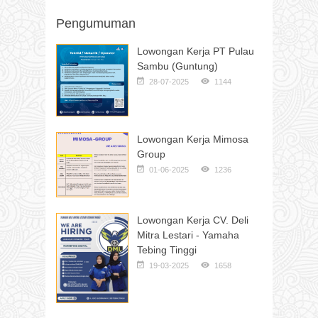
Pengumuman
Lowongan Kerja PT Pulau
Sambu (Guntung)
28-07-2025
1144
Lowongan Kerja Mimosa
Group
01-06-2025
1236
Lowongan Kerja CV. Deli
Mitra Lestari - Yamaha
Tebing Tinggi
19-03-2025
1658