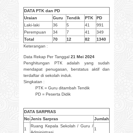
DATA PTK dan PD
Uraian
Guru
Tendik
PTK
PD
Laki-laki
36
5
41
991
Perempuan
34
7
41
349
Total
70
12
82
1340
Keterangan :
Data Rekap Per Tanggal
21 Mei 2024
Penghitungan PTK adalah yang sudah
mendapat penugasan, berstatus aktif dan
terdaftar di sekolah induk.
Singkatan :
PTK = Guru ditambah Tendik
PD = Peserta Didik
DATA SARPRAS
No
Jenis Sarpras
Jumlah
Ruang Kepala Sekolah / Guru /
1
1
Administrasi