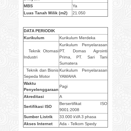
MBS
Ya
Luas Tanah Milik (m2)
21.050
DATA PERIODIK
Kurikulum
Kurikulum Merdeka
Kurikulum Penyelarasan
Teknik Otomasi
PT. Domas Agrointi
Industri
Prima, PT. Sari Tani
Sumatera
Teknik dan Bisnis
Kurikulum Penyelarasan
Sepeda Motor
YAMAHA
Waktu
Pagi
Penyelenggaraan
Akreditasi
A
Bersertifikat ISO
Sertifikasi ISO
9001:2008
Sumber Listrik
33.000 kVA 3 phasa
Akses Internet
Ada - Telkom Spedy