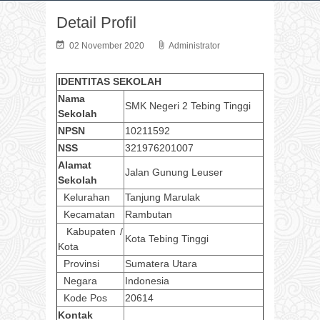
Detail Profil
02 November 2020
Administrator
IDENTITAS SEKOLAH
Nama
SMK Negeri 2 Tebing Tinggi
Sekolah
NPSN
10211592
NSS
321976201007
Alamat
Jalan Gunung Leuser
Sekolah
Kelurahan
Tanjung Marulak
Kecamatan
Rambutan
Kabupaten /
Kota Tebing Tinggi
Kota
Provinsi
Sumatera Utara
Negara
Indonesia
Kode Pos
20614
Kontak