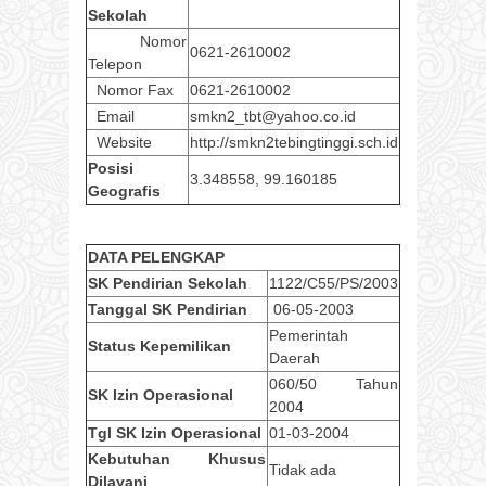
Sekolah
Nomor
0621-2610002
Telepon
Nomor Fax
0621-2610002
Email
smkn2_tbt@yahoo.co.id
Website
http://smkn2tebingtinggi.sch.id
Posisi
3.348558, 99.160185
Geografis
DATA PELENGKAP
SK Pendirian Sekolah
1122/C55/PS/2003
Tanggal SK Pendirian
06-05-2003
Pemerintah
Status Kepemilikan
Daerah
060/50 Tahun
SK Izin Operasional
2004
Tgl SK Izin Operasional
01-03-2004
Kebutuhan Khusus
Tidak ada
Dilayani