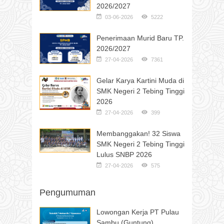
2026/2027
03-06-2026
5222
Penerimaan Murid Baru TP.
2026/2027
27-04-2026
7361
Gelar Karya Kartini Muda di
SMK Negeri 2 Tebing Tinggi
2026
27-04-2026
399
Membanggakan! 32 Siswa
SMK Negeri 2 Tebing Tinggi
Lulus SNBP 2026
27-04-2026
575
Pengumuman
Lowongan Kerja PT Pulau
Sambu (Guntung)