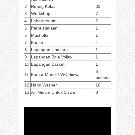
2
Ruang Kelas
32
3
Workshop
7
4
Laboratorium
2
5
Perpustakaan
1
6
Musholla
1
7
Kantin
4
8
Lapangan Upacara
1
9
Lapangan Bola Volley
1
10
Lapangan Basket
1
6
11
Kamar Mandi / WC Siswa
pasang
12
Hand Washer
16
13
Air Minum Untuk Siswa
0