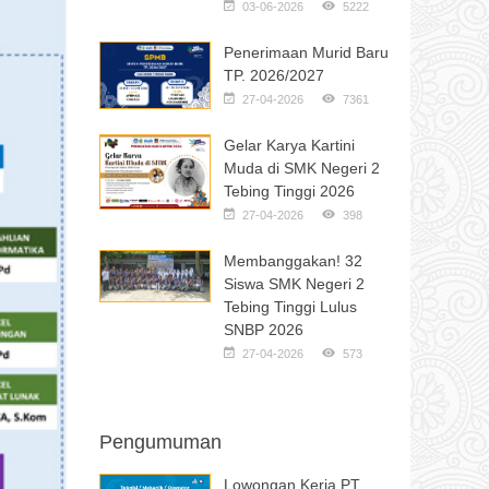
03-06-2026
5222
Penerimaan Murid Baru
TP. 2026/2027
27-04-2026
7361
Gelar Karya Kartini
Muda di SMK Negeri 2
Tebing Tinggi 2026
27-04-2026
398
Membanggakan! 32
Siswa SMK Negeri 2
Tebing Tinggi Lulus
SNBP 2026
27-04-2026
573
Pengumuman
Lowongan Kerja PT