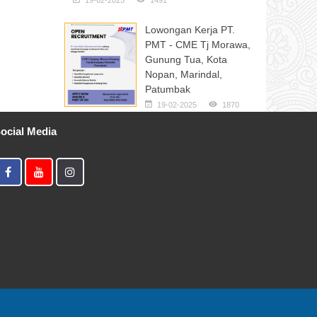
19-02-2025
1491
Lowongan Kerja PT.
PMT - CME Tj Morawa,
Gunung Tua, Kota
Nopan, Marindal,
Patumbak
19-02-2025
1870
ocial Media