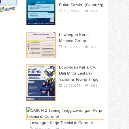
Pulau Sambu (Guntung)
28-07-2025
1144
Lowongan Kerja
Mimosa Group
01-06-2025
1236
Lowongan Kerja CV.
Deli Mitra Lestari -
Yamaha Tebing Tinggi
19-03-2025
1661
Lowongan Kerja Teknisi di Corenet