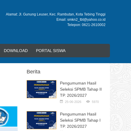
Alamat: Jl. Gunung Leuser, Kec. Rambutan, Kota Tebing Tinggi
Email: smkn2_tbt@yahoo.co.id
Telepon: 0621-2610002
DOWNLOAD
PORTAL SISWA
Berita
Pengumuman Hasil
Seleksi SPMB Tahap II
TP. 2026/2027
25-06-2026
5970
Pengumuman Hasil
Seleksi SPMB Tahap I
TP. 2026/2027