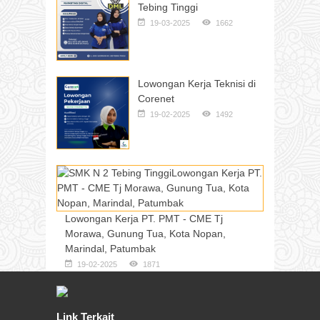
Tebing Tinggi
19-03-2025
1662
Lowongan Kerja Teknisi di
Corenet
19-02-2025
1492
Lowongan Kerja PT. PMT - CME Tj
Morawa, Gunung Tua, Kota Nopan,
Marindal, Patumbak
19-02-2025
1871
Link Terkait