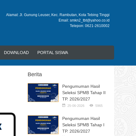
Alamat: Jl. Gunung Leuser, Kec. Rambutan, Kota Tebing Tinggi
Email: smkn2_tbt@yahoo.co.id
Telepon: 0621-2610002
DOWNLOAD
PORTAL SISWA
Berita
Pengumuman Hasil
Seleksi SPMB Tahap II
TP. 2026/2027
25-06-2026
5965
Pengumuman Hasil
Seleksi SPMB Tahap I
TP. 2026/2027