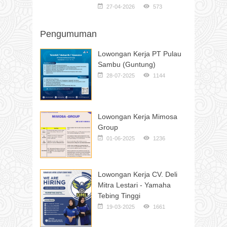
27-04-2026
573
Pengumuman
Lowongan Kerja PT Pulau
Sambu (Guntung)
28-07-2025
1144
Lowongan Kerja Mimosa
Group
01-06-2025
1236
Lowongan Kerja CV. Deli
Mitra Lestari - Yamaha
Tebing Tinggi
19-03-2025
1661