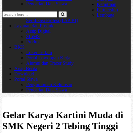
Pencarian Data Siswa
Kemitraan
Partnership
Lembaga
Sertifikasi Profesi (LSP-P1)
Layanan dan Produk
Arsip Digital
SLiMS
Produk
BKK
Loker Terkini
Portal Lowongan Kerja
Alumni dan Tracer Study
Arsip Berita
Download
Portal Siswa
Pengumuman Kelulusan
Pencarian Data Siswa
Gelar Karya Kartini Muda di
SMK Negeri 2 Tebing Tinggi