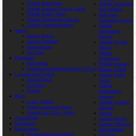
Teknik Pemesinan
Teknik Komputer
Teknik Instalasi Tenaga Listrik
dan Jaringan
Teknik Audio Video
Rekayasa
Teknik Elektronika Industri
Perangkat Lunak
Teknik Otomasi Industri
Teknik
Sarana
Kendaraan
Sarana Belajar
Ringan
Sarana Olahraga
Teknik Sepeda
Perpustakaan
Motor
Site Plan
Teknik
Kemitraan
Pemesinan
Partnership
Teknik Instalasi
Lembaga Sertifikasi Profesi (LSP-P1)
Tenaga Listrik
Layanan dan Produk
Teknik Audio
Arsip Digital
Video
E-Library
Teknik
Produk
Elektronika
BKK
Industri
Loker Terkini
Teknik Otomasi
Portal Lowongan Kerja
Industri
Alumni dan Tracer Study
Sarana
Arsip Berita
Sarana Belajar
Download
Sarana Olahraga
Portal Siswa
Perpustakaan
Pengumuman Kelulusan
Site Plan