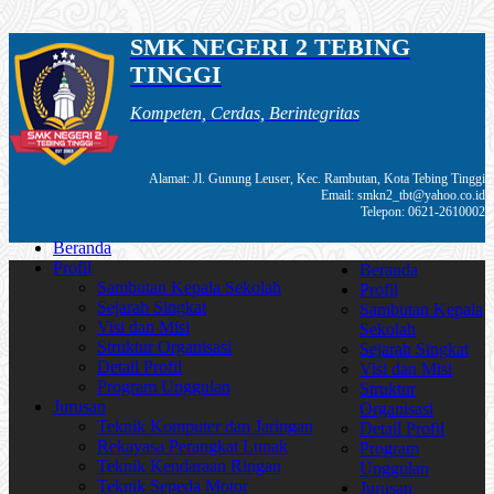
SMK NEGERI 2 TEBING
TINGGI
Kompeten, Cerdas, Berintegritas
Alamat: Jl. Gunung Leuser, Kec. Rambutan, Kota Tebing Tinggi
Email: smkn2_tbt@yahoo.co.id
Telepon: 0621-2610002
Beranda
Profil
Beranda
Sambutan Kepala Sekolah
Profil
Sejarah Singkat
Sambutan Kepala
Visi dan Misi
Sekolah
Struktur Organisasi
Sejarah Singkat
Detail Profil
Visi dan Misi
Program Unggulan
Struktur
Jurusan
Organisasi
Teknik Komputer dan Jaringan
Detail Profil
Rekayasa Perangkat Lunak
Program
Teknik Kendaraan Ringan
Unggulan
Teknik Sepeda Motor
Jurusan