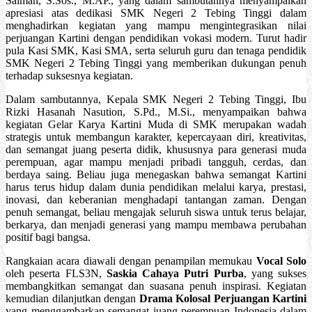
Salman, S.Sos., M.AP., yang dalam sambutannya menyampaikan
apresiasi atas dedikasi SMK Negeri 2 Tebing Tinggi dalam
menghadirkan kegiatan yang mampu mengintegrasikan nilai
perjuangan Kartini dengan pendidikan vokasi modern. Turut hadir
pula Kasi SMK, Kasi SMA, serta seluruh guru dan tenaga pendidik
SMK Negeri 2 Tebing Tinggi yang memberikan dukungan penuh
terhadap suksesnya kegiatan.
Dalam sambutannya, Kepala SMK Negeri 2 Tebing Tinggi, Ibu
Rizki Hasanah Nasution, S.Pd., M.Si., menyampaikan bahwa
kegiatan Gelar Karya Kartini Muda di SMK merupakan wadah
strategis untuk membangun karakter, kepercayaan diri, kreativitas,
dan semangat juang peserta didik, khususnya para generasi muda
perempuan, agar mampu menjadi pribadi tangguh, cerdas, dan
berdaya saing. Beliau juga menegaskan bahwa semangat Kartini
harus terus hidup dalam dunia pendidikan melalui karya, prestasi,
inovasi, dan keberanian menghadapi tantangan zaman. Dengan
penuh semangat, beliau mengajak seluruh siswa untuk terus belajar,
berkarya, dan menjadi generasi yang mampu membawa perubahan
positif bagi bangsa.
Rangkaian acara diawali dengan penampilan memukau
Vocal Solo
oleh peserta FLS3N,
Saskia Cahaya Putri Purba
, yang sukses
membangkitkan semangat dan suasana penuh inspirasi. Kegiatan
kemudian dilanjutkan dengan
Drama Kolosal Perjuangan Kartini
yang menggambarkan semangat juang perempuan Indonesia dalam