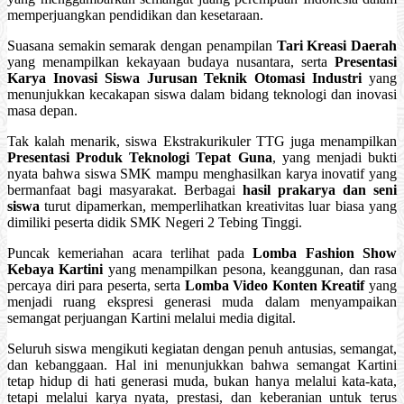
memperjuangkan pendidikan dan kesetaraan.
Suasana semakin semarak dengan penampilan
Tari Kreasi Daerah
yang menampilkan kekayaan budaya nusantara, serta
Presentasi
Karya Inovasi Siswa Jurusan Teknik Otomasi Industri
yang
menunjukkan kecakapan siswa dalam bidang teknologi dan inovasi
masa depan.
Tak kalah menarik, siswa Ekstrakurikuler TTG juga menampilkan
Presentasi Produk Teknologi Tepat Guna
, yang menjadi bukti
nyata bahwa siswa SMK mampu menghasilkan karya inovatif yang
bermanfaat bagi masyarakat. Berbagai
hasil prakarya dan seni
siswa
turut dipamerkan, memperlihatkan kreativitas luar biasa yang
dimiliki peserta didik SMK Negeri 2 Tebing Tinggi.
Puncak kemeriahan acara terlihat pada
Lomba Fashion Show
Kebaya Kartini
yang menampilkan pesona, keanggunan, dan rasa
percaya diri para peserta, serta
Lomba Video Konten Kreatif
yang
menjadi ruang ekspresi generasi muda dalam menyampaikan
semangat perjuangan Kartini melalui media digital.
Seluruh siswa mengikuti kegiatan dengan penuh antusias, semangat,
dan kebanggaan. Hal ini menunjukkan bahwa semangat Kartini
tetap hidup di hati generasi muda, bukan hanya melalui kata-kata,
tetapi melalui karya nyata, prestasi, dan keberanian untuk terus