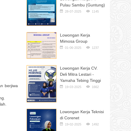
Pulau Sambu (Guntung)
28-07-2025
1145
Lowongan Kerja
Mimosa Group
01-06-2025
1237
Lowongan Kerja CV.
Deli Mitra Lestari -
Yamaha Tebing Tinggi
n berjiwa
19-03-2025
1662
ng.
lah.
Lowongan Kerja Teknisi
di Corenet
19-02-2025
1492