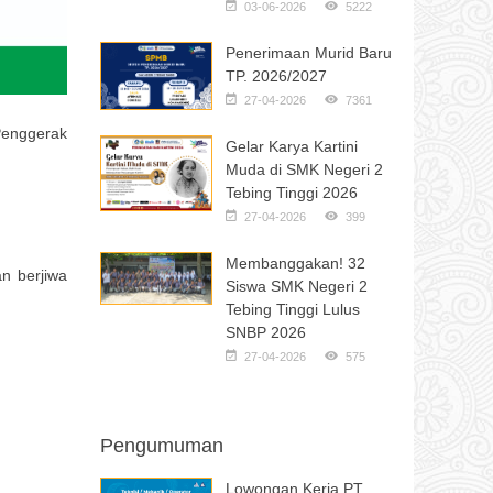
03-06-2026
5222
Penerimaan Murid Baru
TP. 2026/2027
27-04-2026
7361
Penggerak
Gelar Karya Kartini
Muda di SMK Negeri 2
Tebing Tinggi 2026
27-04-2026
399
Membanggakan! 32
n berjiwa
Siswa SMK Negeri 2
Tebing Tinggi Lulus
SNBP 2026
27-04-2026
575
Pengumuman
Lowongan Kerja PT