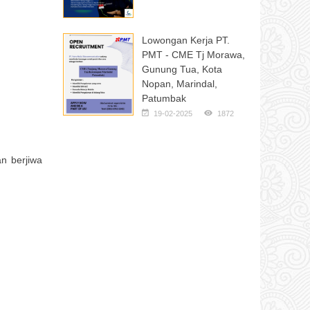
Lowongan Kerja PT.
PMT - CME Tj Morawa,
Gunung Tua, Kota
Nopan, Marindal,
Patumbak
19-02-2025
1872
n berjiwa