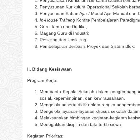
Penyelarasan Kurikulum Bersama Dudika semua K
Penyusunan Kurikulum Operasional Sekolah berbasis
Penyusunan Bahan Ajar / Modul Ajar Manual dan Di
In-House Training
Komite Pembelajaran Paradigma
Guru Tamu dari Dudika;
Magang Guru di Industri;
Reskillng dan Upskilling;
Pembelajaran Berbasis Proyek dan Sistem Blok.
II. Bidang Kesiswaan
Program Kerja:
Membantu Kepala Sekolah dalam pengembangan s
sosial, kepemimpinan, dan kewirausahaan.
Mengelola peserta didik dalam rangka pengemban
Mengelola layanan-layanan khusus sekolah dalam 
Melaksanakan bimbingan kegiatan-kegiatan kesis
Menegakkan disiplin dan tata tertib siswa.
Kegiatan Prioritas: