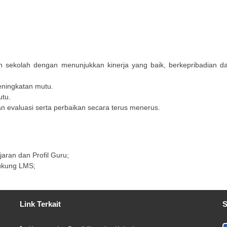
ekolah dengan menunjukkan kinerja yang baik, berkepribadian da
ningkatan mutu.
tu.
an evaluasi serta perbaikan secara terus menerus.
ran dan Profil Guru;
dukung LMS;
Link Terkait
S