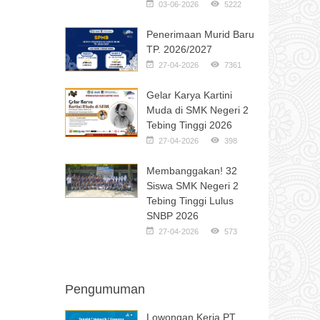
03-06-2026
5222
Penerimaan Murid Baru
TP. 2026/2027
27-04-2026
7361
Gelar Karya Kartini
Muda di SMK Negeri 2
Tebing Tinggi 2026
27-04-2026
398
Membanggakan! 32
Siswa SMK Negeri 2
Tebing Tinggi Lulus
SNBP 2026
27-04-2026
573
Pengumuman
Lowongan Kerja PT