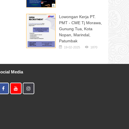
Lowongan Kerja PT.
PMT - CME Tj Morawa,
Gunung Tua, Kota
Nopan, Marindal,
Patumbak
19-02-2025
1870
ocial Media