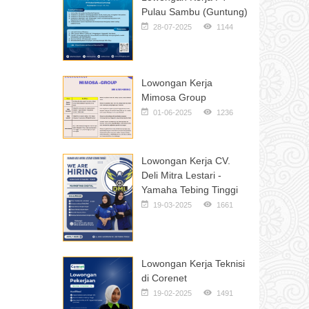
Pulau Sambu (Guntung)
28-07-2025
1144
Lowongan Kerja
Mimosa Group
01-06-2025
1236
Lowongan Kerja CV.
Deli Mitra Lestari -
Yamaha Tebing Tinggi
19-03-2025
1661
Lowongan Kerja Teknisi
di Corenet
19-02-2025
1491