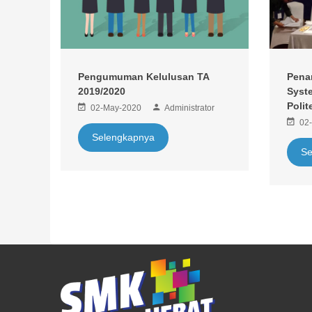
Pengumuman Kelulusan TA
Pena
2019/2020
Syst
Polit
02-May-2020
Administrator
02
Selengkapnya
Se