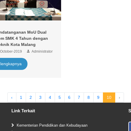
ndatanganan MoU Dual
em SMK 4 Tahun dengan
eknik Kota Malang
-October-2019
Administrator
lengkapnya
‹
1
2
3
4
5
6
7
8
9
10
›
Link Terkait
S
Kementerian Pendidikan dan Kebudayaan