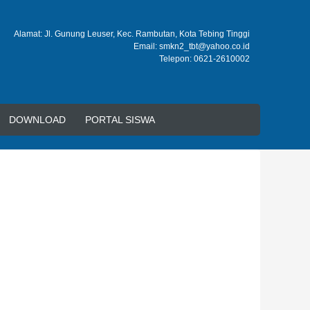
Alamat: Jl. Gunung Leuser, Kec. Rambutan, Kota Tebing Tinggi
Email: smkn2_tbt@yahoo.co.id
Telepon: 0621-2610002
DOWNLOAD
PORTAL SISWA