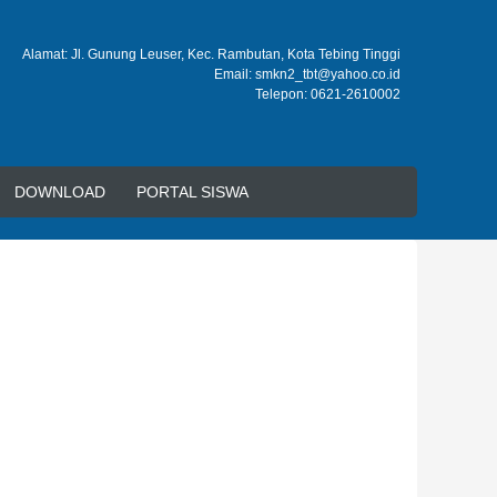
Alamat: Jl. Gunung Leuser, Kec. Rambutan, Kota Tebing Tinggi
Email: smkn2_tbt@yahoo.co.id
Telepon: 0621-2610002
DOWNLOAD
PORTAL SISWA