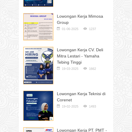
Lowongan Kerja Mimosa
Group
01-06-2025
1237
Lowongan Kerja CV. Deli
Mitra Lestari - Yamaha
Tebing Tinggi
19-03-2025
1662
Lowongan Kerja Teknisi di
Corenet
19-02-2025
1493
Lowongan Kerja PT. PMT -